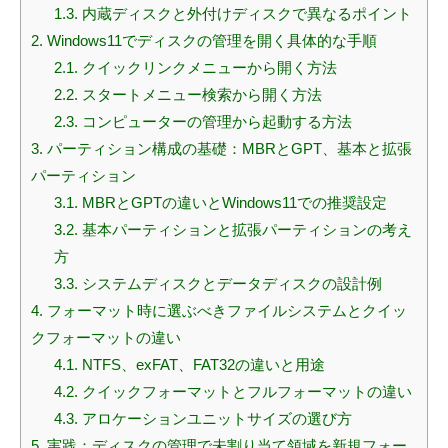
1.3.
内蔵ディスクと外付けディスクで異なるポイント
2.
Windows11でディスクの管理を開く具体的な手順
2.1.
クイックリンクメニューから開く方法
2.2.
スタートメニュー検索から開く方法
2.3.
コンピューターの管理から起動する方法
3.
パーティション構成の基礎：MBRとGPT、基本と拡張
パーティション
3.1.
MBRとGPTの違いとWindows11での推奨設定
3.2.
基本パーティションと拡張パーティションの考え
方
3.3.
システムディスクとデータディスクの設計例
4.
フォーマット時に選ぶべきファイルシステムとクイッ
クフォーマットの違い
4.1.
NTFS、exFAT、FAT32の違いと用途
4.2.
クイックフォーマットとフルフォーマットの違い
4.3.
アロケーションユニットサイズの選び方
5.
実践：ディスクの管理で未割り当て領域を新規フォー