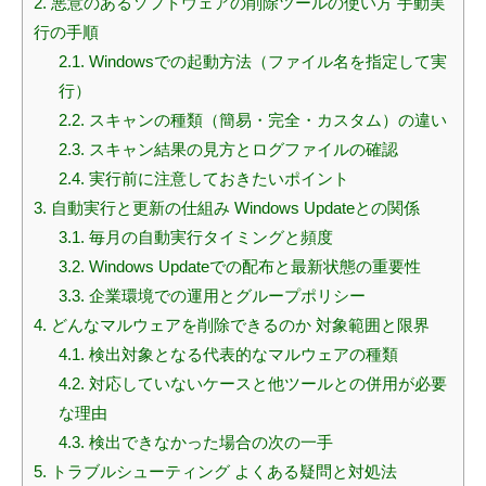
2.
悪意のあるソフトウェアの削除ツールの使い方 手動実
行の手順
2.1.
Windowsでの起動方法（ファイル名を指定して実
行）
2.2.
スキャンの種類（簡易・完全・カスタム）の違い
2.3.
スキャン結果の見方とログファイルの確認
2.4.
実行前に注意しておきたいポイント
3.
自動実行と更新の仕組み Windows Updateとの関係
3.1.
毎月の自動実行タイミングと頻度
3.2.
Windows Updateでの配布と最新状態の重要性
3.3.
企業環境での運用とグループポリシー
4.
どんなマルウェアを削除できるのか 対象範囲と限界
4.1.
検出対象となる代表的なマルウェアの種類
4.2.
対応していないケースと他ツールとの併用が必要
な理由
4.3.
検出できなかった場合の次の一手
5.
トラブルシューティング よくある疑問と対処法