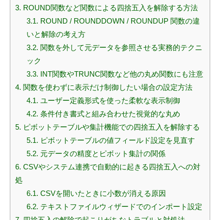
3.
ROUND関数など関数による四捨五入を解除する方法
3.1.
ROUND / ROUNDDOWN / ROUNDUP 関数の違
いと解除の考え方
3.2.
関数を外して元データを参照させる実務的テクニ
ック
3.3.
INT関数やTRUNC関数など他の丸め関数にも注意
4.
関数を使わずに表示だけ制御したい場合の設定方法
4.1.
ユーザー定義形式を使った柔軟な表示制御
4.2.
条件付き書式と組み合わせた視覚的な丸め
5.
ピボットテーブルや集計機能での四捨五入を解除する
5.1.
ピボットテーブルの値フィールド設定を見直す
5.2.
元データの精度とピボット集計の関係
6.
CSVやシステム連携で自動的に起きる四捨五入への対
処
6.1.
CSVを開いたときに小数が消える原因
6.2.
テキストファイルウィザードでのインポート設定
7.
四捨五入の解除で起こりがちなトラブルと対処法