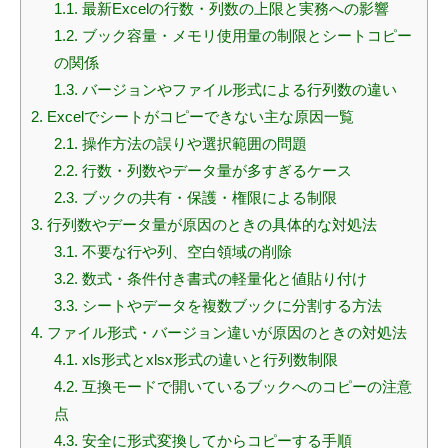
1.1.
最新Excelの行数・列数の上限と実務への影響
1.2.
ブック容量・メモリ使用量の制限とシートコピー
の関係
1.3.
バージョンやファイル形式による行列数の違い
2.
Excelでシートがコピーできない主な原因一覧
2.1.
操作方法の誤りや選択範囲の問題
2.2.
行数・列数やデータ量が多すぎるケース
2.3.
ブックの共有・保護・権限による制限
3.
行列数やデータ量が原因のときの具体的な対処法
3.1.
不要な行や列、空白領域の削除
3.2.
数式・条件付き書式の軽量化と値貼り付け
3.3.
シートやデータを複数ブックに分割する方法
4.
ファイル形式・バージョン違いが原因のときの対処法
4.1.
xls形式とxlsx形式の違いと行列数制限
4.2.
互換モードで開いているブックへのコピーの注意
点
4.3.
安全に形式変換してからコピーする手順